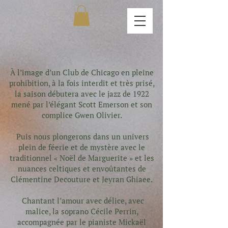
À l’image d’un Club de Chicago en pleine
prohibition, à la fois interdit et très prisé,
la saison débutera avec le jazz de 1922
mené par l’élégant Scott Emerson et son
complice Gwen Olivier.
Puis nous plongerons dans un univers
plein de féerie et de mystère avec le
traditionnel « Noël de Marguerite » et les
nuances celtiques et envoûtantes de
Clémentine Decouture et Jeyran Ghiaee.
Chantant l’amour avec délice, avec
malice, la soprano Cécile Perrin,
accompagnée par le pianiste Micka
ël