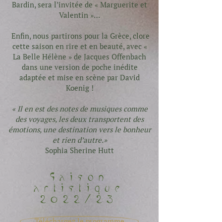
Bardin, sera l’invitée de « Marguerite et
Valentin »…
Enfin, nous partirons pour la Grèce, clore
cette saison en rire et en beauté, avec «
La Belle Hélène » de Jacques Offenbach
dans une version de poche inédite
adaptée et mise en scène par David
Koenig !
« Il en est des notes de musiques comme
des voyages, les deux transportent des
émotions, une destination vers le bonheur
et rien d’autre.»
Sophia Sherine Hutt
Saison
artistique
2022/23
Téléchargez le programme