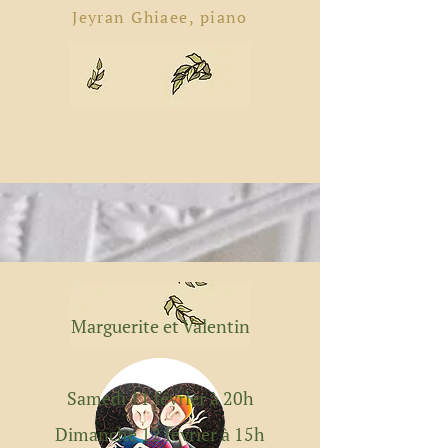
Jeyran Ghiaee, piano
Marguerite et Valentin
Samedi 11 février à 20h
Dimanche 12 février à 15h